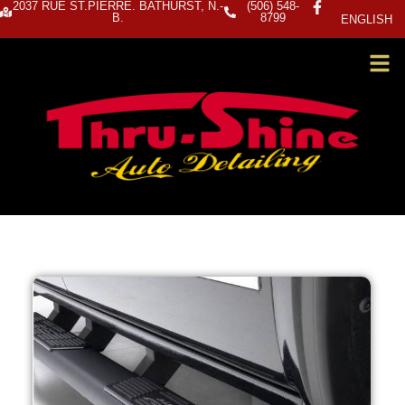
2037 RUE ST.PIERRE. BATHURST, N.-
(506) 548-
B.
8799
ENGLISH