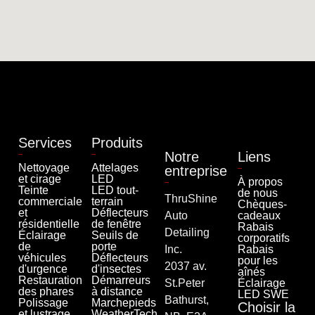
Services
Produits
Notre
Liens
Nettoyage
Attelages
entreprise
et cirage
LED
À propos
Teinte
LED tout-
de nous
ThruShine
commerciale
terrain
Chèques-
et
Déflecteurs
Auto
cadeaux
résidentielle
de fenêtre
Rabais
Detailing
Éclairage
Seuils de
corporatifs
de
porte
Inc.
Rabais
véhicules
Déflecteurs
pour les
2037 av.
d'urgence
d'insectes
aînés
Restauration
Démarreurs
St.Peter
Éclairage
des phares
à distance
LED SWE
Bathurst,
Polissage
Marchepieds
Choisir la
et lustrage
WeatherTech