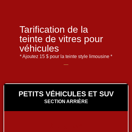
Tarification de la
teinte de vitres pour
véhicules
* Ajoutez 15 $ pour la teinte style limousine *
PETITS VÉHICULES ET SUV
SECTION ARRIÈRE
335
$
00*