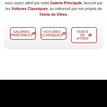
vous soyez attiré par notre
Galerie Principale
, fasciné par
les
Voitures Classiques
, ou intéressé par nos projets de
Teinte de Vitres
.
GALERIES
VOITURES
TEINTE
PRINCIPALES
CLASSIQUES
DE
VITRES