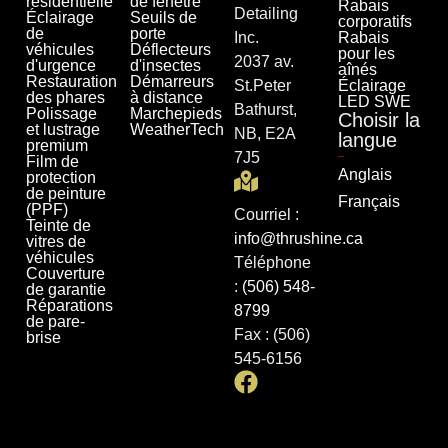
résidentielle
de fenêtre
Rabais
Detailing
Éclairage
Seuils de
corporatifs
de
porte
Inc.
Rabais
véhicules
Déflecteurs
pour les
2037 av.
d'urgence
d'insectes
aînés
Restauration
Démarreurs
St.Peter
Éclairage
des phares
à distance
LED SWE
Bathurst,
Polissage
Marchepieds
Choisir la
et lustrage
WeatherTech
NB, E2A
langue
premium
7J5
Film de
Anglais
protection
de peinture
Français
(PPF)
Courriel :
Teinte de
info@thrushine.ca
vitres de
véhicules
Téléphone
Couverture
:
(506) 548-
de garantie
Réparations
8799
de pare-
Fax : (506)
brise
545-6156