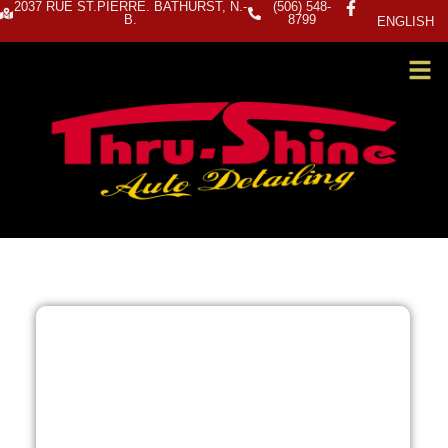
2037 RUE ST.PIERRE. BATHURST, N.-
(506) 548-
B.
8799
ENGLISH