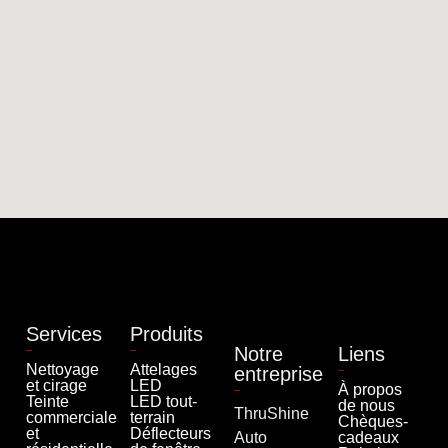
Services
Produits
Notre
Liens
Nettoyage
Attelages
entreprise
et cirage
LED
À propos
Teinte
LED tout-
de nous
ThruShine
commerciale
terrain
Chèques-
et
Déflecteurs
Auto
cadeaux