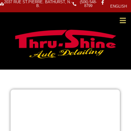
2037 RUE ST.PIERRE. BATHURST, N.-
(506) 548-
B.
8799
ENGLISH