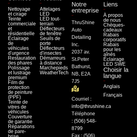
Notre
Liens
Nettoyage
Attelages
entreprise
et cirage
LED
À propos
Teinte
LED tout-
de nous
ThruShine
commerciale
terrain
Chèques-
et
Déflecteurs
Auto
cadeaux
résidentielle
de fenêtre
Rabais
Detailing
Éclairage
Seuils de
corporatifs
de
porte
Inc.
Rabais
véhicules
Déflecteurs
pour les
2037 av.
d'urgence
d'insectes
aînés
Restauration
Démarreurs
St.Peter
Éclairage
des phares
à distance
LED SWE
Bathurst,
Polissage
Marchepieds
Choisir la
et lustrage
WeatherTech
NB, E2A
langue
premium
7J5
Film de
Anglais
protection
de peinture
Français
(PPF)
Courriel :
Teinte de
info@thrushine.ca
vitres de
véhicules
Téléphone
Couverture
:
(506) 548-
de garantie
Réparations
8799
de pare-
Fax : (506)
brise